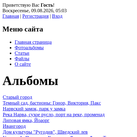
Приветствую Вас
Гость
!
Воскресенье, 09.08.2026, 05:03
Главная
|
Регистрация
|
Вход
Меню сайта
Главная страница
Фотоальбомы
Статьи
Файлы
О сайте
Альбомы
Старый город
Темный сад, бастионы: Гонор, Виктория, Пакс
Нарвский замок, парк у замка
Река Нарва, сухое русло, порт на реке, променад
Липовая ямка, Йоаорг
Ивангород
Дом культуры "Ругодив", Шведский лев