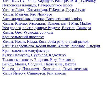
Улицы: А. Пушкина, Харидусе, Раквере, Фама, Тулевику
Петровская плошадь, Петербургское шоссе
Улицы: Линда, Космонауди, П.Кереса, Суур Агули
Улицы: Мальми, Рая, Линнусе
Александровская церковь, Воскресенский собор
Улицы: Кирику, Раудсилла, Юхкентали, 1 Мая, Madise
Жел.дорога, вокзал, улицы: Раудтее, Вокзали, Вайвара
Улицы: Ору, Уускюла, 26 июля
Кренгольмский проспект
Улицы: Иоала, Калда, Косе, Joala park, старый рынок
Улицы: Герасимова, Кооли пыйк, Хайгла, Маслова, Спорди
Кренгольмская мануфактура
Кулгу, Паэмурру, Пуувилла, Кадастику
Таллинское шоссе, Энергия, Раху, Рохелине
Выйду, Мыйза, Солдина, Партизани , Вахтра
Кангеласте, Пяхклимяэ, Кивилинна, Гимназическая
Улица Йыэсуу, Сийвертси, Рийгикюла