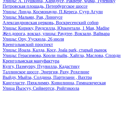
Улицы: А. Пушкина, Харидусе, Раквере, Фама, Тулевику
Петровская плошадь, Петербургское шоссе
Улицы: Линда, Космонауди, П.Кереса, Суур Агули
Улицы: Мальми, Рая, Линнусе
Александровская церковь, Воскресенский собор
Улицы: Кирику, Раудсилла, Юхкентали, 1 Мая, Madise
Жел.дорога, вокзал, улицы: Раудтее, Вокзали, Вайвара
Улицы: Ору, Уускюла, 26 июля
Кренгольмский проспект
Улицы: Иоала, Калда, Косе, Joala park, старый рынок
Улицы: Герасимова, Кооли пыйк, Хайгла, Маслова, Спорди
Кренгольмская мануфактура
Кулгу, Паэмурру, Пуувилла, Кадастику
Таллинское шоссе, Энергия, Раху, Рохелине
Выйду, Мыйза, Солдина, Партизани , Вахтра
Кангеласте, Пяхклимяэ, Кивилинна, Гимназическая
Улица Йыэсуу, Сийвертси, Рийгикюла