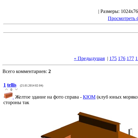
| Размеры: 1024x76
Просмотреть 
« Предыдущая
|
175
176
177
1
Всего комментариев:
2
1
tellis
(21.01.2014 02:04)
0
Желтое здание на фото справа -
КЮМ
(клуб юных моряков
стороны так