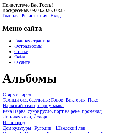
Приветствую Вас
Гость
!
Воскресенье, 09.08.2026, 00:35
Главная
|
Регистрация
|
Вход
Меню сайта
Главная страница
Фотоальбомы
Статьи
Файлы
О сайте
Альбомы
Старый город
Темный сад, бастионы: Гонор, Виктория, Пакс
Нарвский замок, парк у замка
Река Нарва, сухое русло, порт на реке, променад
Липовая ямка, Йоаорг
Ивангород
Дом культуры "Ругодив", Шведский лев