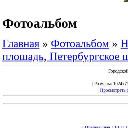
Фотоальбом
Главная
»
Фотоальбом
»
Н
плошадь, Петербургское 
Городской
| Размеры: 1024x75
Просмотреть 
« Предыдущая
|
10
11
1