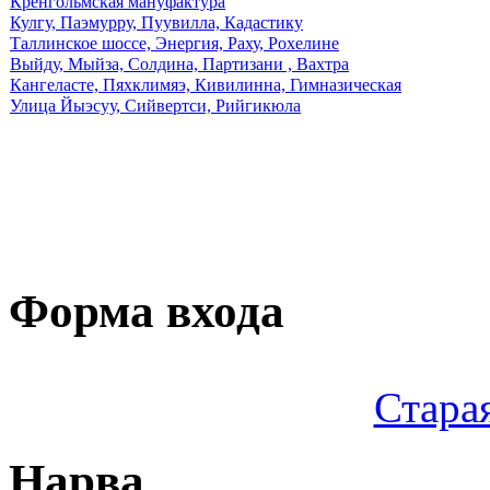
Кренгольмская мануфактура
Кулгу, Паэмурру, Пуувилла, Кадастику
Таллинское шоссе, Энергия, Раху, Рохелине
Выйду, Мыйза, Солдина, Партизани , Вахтра
Кангеласте, Пяхклимяэ, Кивилинна, Гимназическая
Улица Йыэсуу, Сийвертси, Рийгикюла
Форма входа
Стара
Нарва