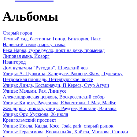
Альбомы
Старый город
Темный сад, бастионы: Гонор, Виктория, Пакс
Нарвский замок, парк у замка
Река Нарва, сухое русло, порт на реке, променад
Липовая ямка, Йоаорг
Ивангород
Дом культуры "Ругодив", Шведский лев
Улицы: А. Пушкина, Харидусе, Раквере, Фама, Тулевику
Петровская плошадь, Петербургское шоссе
Улицы: Линда, Космонауди, П.Кереса, Суур Агули
Улицы: Мальми, Рая, Линнусе
Александровская церковь, Воскресенский собор
Улицы: Кирику, Раудсилла, Юхкентали, 1 Мая, Madise
Жел.дорога, вокзал, улицы: Раудтее, Вокзали, Вайвара
Улицы: Ору, Уускюла, 26 июля
Кренгольмский проспект
Улицы: Иоала, Калда, Косе, Joala park, старый рынок
Улицы: Герасимова, Кооли пыйк, Хайгла, Маслова, Спорди