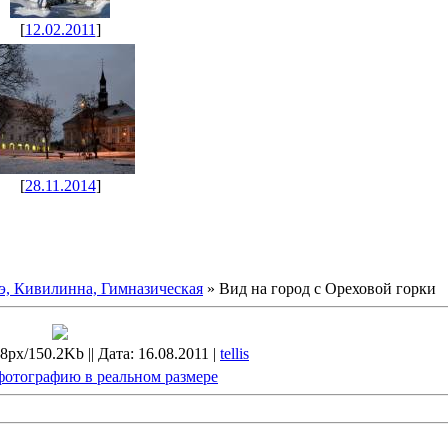
[
12.02.2011
]
[
28.11.2014
]
э, Кивилинна, Гимназическая
» Вид на город с Ореховой горки
8px/150.2Kb || Дата: 16.08.2011 |
tellis
фотографию в реальном размере