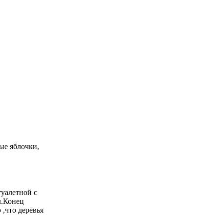
ые яблочки,
туалетной с
л.Конец
 ,что деревья