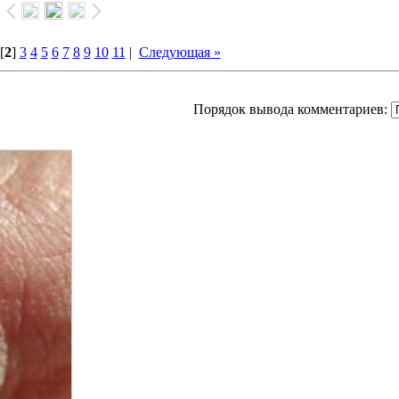
[
2
]
3
4
5
6
7
8
9
10
11
|
Следующая »
Порядок вывода комментариев: