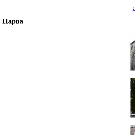
С
Нарва