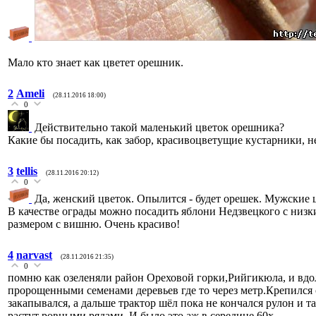
Мало кто знает как цветет орешник.
2
Ameli
(28.11.2016 18:00)
0
Действительно такой маленький цветок орешника?
Какие бы посадить, как забор, красивоцветущие кустарники, 
3
tellis
(28.11.2016 20:12)
0
Да, женский цветок. Опылится - будет орешек. Мужские 
В качестве ограды можно посадить яблони Недзвецкого с низ
размером с вишню. Очень красиво!
4
narvast
(28.11.2016 21:35)
0
помню как озеленяли район Ореховой горки,Рийгикюла, и вдол
пророщенными семенами деревьев где то через метр.Крепился 
закапывался, а дальше трактор шёл пока не кончался рулон и та
растут ровными рядами. И было это аж в середине 60х.