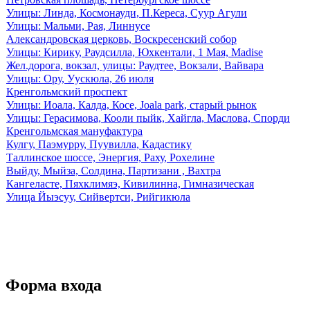
Улицы: Линда, Космонауди, П.Кереса, Суур Агули
Улицы: Мальми, Рая, Линнусе
Александровская церковь, Воскресенский собор
Улицы: Кирику, Раудсилла, Юхкентали, 1 Мая, Madise
Жел.дорога, вокзал, улицы: Раудтее, Вокзали, Вайвара
Улицы: Ору, Уускюла, 26 июля
Кренгольмский проспект
Улицы: Иоала, Калда, Косе, Joala park, старый рынок
Улицы: Герасимова, Кооли пыйк, Хайгла, Маслова, Спорди
Кренгольмская мануфактура
Кулгу, Паэмурру, Пуувилла, Кадастику
Таллинское шоссе, Энергия, Раху, Рохелине
Выйду, Мыйза, Солдина, Партизани , Вахтра
Кангеласте, Пяхклимяэ, Кивилинна, Гимназическая
Улица Йыэсуу, Сийвертси, Рийгикюла
Форма входа