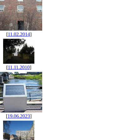
[
11.02.2014
]
[
11.11.2010
]
[
19.06.2023
]