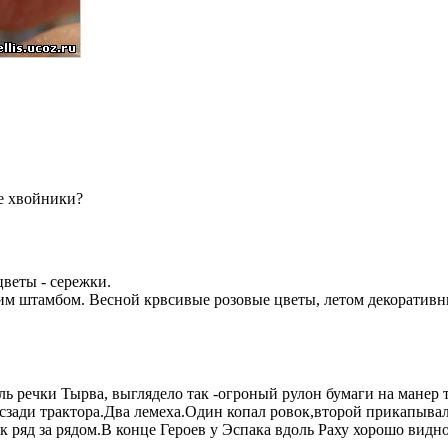
не хвойники?
цветы - сережки.
ким штамбом. Весной крвсивые розовые цветы, летом декоративн
ь речки Тырва, выглядело так -огроный рулон бумаги на манер 
сзади трактора.Два лемеха.Один копал ровок,второй прикапыва
к ряд за рядом.В конце Героев у Эспака вдоль Раху хорошо видно