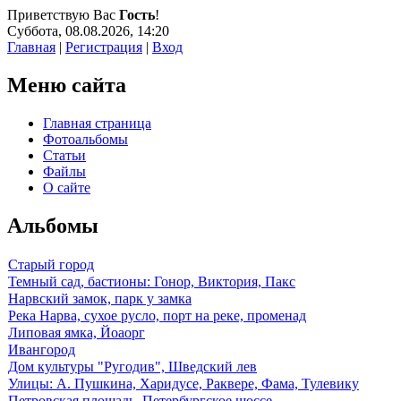
Приветствую Вас
Гость
!
Суббота, 08.08.2026, 14:20
Главная
|
Регистрация
|
Вход
Меню сайта
Главная страница
Фотоальбомы
Статьи
Файлы
О сайте
Альбомы
Старый город
Темный сад, бастионы: Гонор, Виктория, Пакс
Нарвский замок, парк у замка
Река Нарва, сухое русло, порт на реке, променад
Липовая ямка, Йоаорг
Ивангород
Дом культуры "Ругодив", Шведский лев
Улицы: А. Пушкина, Харидусе, Раквере, Фама, Тулевику
Петровская плошадь, Петербургское шоссе