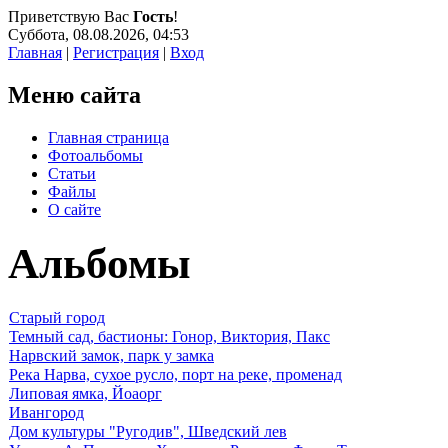
Приветствую Вас
Гость
!
Суббота, 08.08.2026, 04:53
Главная
|
Регистрация
|
Вход
Меню сайта
Главная страница
Фотоальбомы
Статьи
Файлы
О сайте
Альбомы
Старый город
Темный сад, бастионы: Гонор, Виктория, Пакс
Нарвский замок, парк у замка
Река Нарва, сухое русло, порт на реке, променад
Липовая ямка, Йоаорг
Ивангород
Дом культуры "Ругодив", Шведский лев