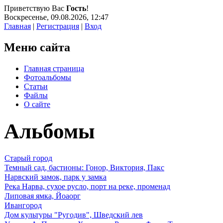
Приветствую Вас
Гость
!
Воскресенье, 09.08.2026, 12:47
Главная
|
Регистрация
|
Вход
Меню сайта
Главная страница
Фотоальбомы
Статьи
Файлы
О сайте
Альбомы
Старый город
Темный сад, бастионы: Гонор, Виктория, Пакс
Нарвский замок, парк у замка
Река Нарва, сухое русло, порт на реке, променад
Липовая ямка, Йоаорг
Ивангород
Дом культуры "Ругодив", Шведский лев