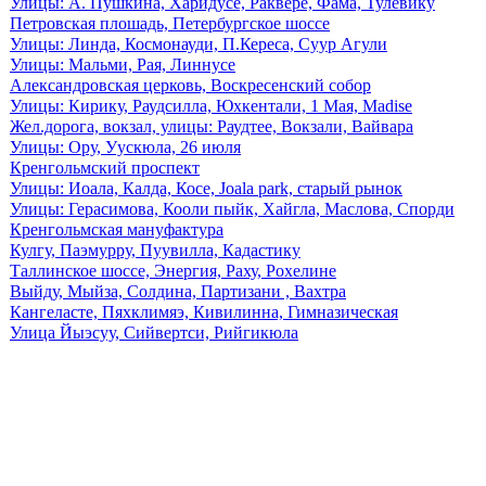
Улицы: А. Пушкина, Харидусе, Раквере, Фама, Тулевику
Петровская плошадь, Петербургское шоссе
Улицы: Линда, Космонауди, П.Кереса, Суур Агули
Улицы: Мальми, Рая, Линнусе
Александровская церковь, Воскресенский собор
Улицы: Кирику, Раудсилла, Юхкентали, 1 Мая, Madise
Жел.дорога, вокзал, улицы: Раудтее, Вокзали, Вайвара
Улицы: Ору, Уускюла, 26 июля
Кренгольмский проспект
Улицы: Иоала, Калда, Косе, Joala park, старый рынок
Улицы: Герасимова, Кооли пыйк, Хайгла, Маслова, Спорди
Кренгольмская мануфактура
Кулгу, Паэмурру, Пуувилла, Кадастику
Таллинское шоссе, Энергия, Раху, Рохелине
Выйду, Мыйза, Солдина, Партизани , Вахтра
Кангеласте, Пяхклимяэ, Кивилинна, Гимназическая
Улица Йыэсуу, Сийвертси, Рийгикюла