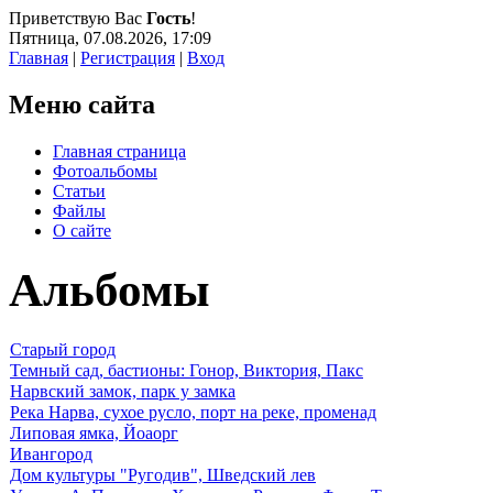
Приветствую Вас
Гость
!
Пятница, 07.08.2026, 17:09
Главная
|
Регистрация
|
Вход
Меню сайта
Главная страница
Фотоальбомы
Статьи
Файлы
О сайте
Альбомы
Старый город
Темный сад, бастионы: Гонор, Виктория, Пакс
Нарвский замок, парк у замка
Река Нарва, сухое русло, порт на реке, променад
Липовая ямка, Йоаорг
Ивангород
Дом культуры "Ругодив", Шведский лев