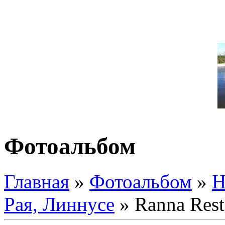
Фотоальбом
Главная
»
Фотоальбом
»
Н
Рая, Линнусе
» Ranna Res