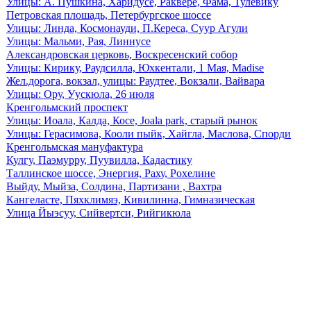
Улицы: А. Пушкина, Харидусе, Раквере, Фама, Тулевику
Петровская плошадь, Петербургское шоссе
Улицы: Линда, Космонауди, П.Кереса, Суур Агули
Улицы: Мальми, Рая, Линнусе
Александровская церковь, Воскресенский собор
Улицы: Кирику, Раудсилла, Юхкентали, 1 Мая, Madise
Жел.дорога, вокзал, улицы: Раудтее, Вокзали, Вайвара
Улицы: Ору, Уускюла, 26 июля
Кренгольмский проспект
Улицы: Иоала, Калда, Косе, Joala park, старый рынок
Улицы: Герасимова, Кооли пыйк, Хайгла, Маслова, Спорди
Кренгольмская мануфактура
Кулгу, Паэмурру, Пуувилла, Кадастику
Таллинское шоссе, Энергия, Раху, Рохелине
Выйду, Мыйза, Солдина, Партизани , Вахтра
Кангеласте, Пяхклимяэ, Кивилинна, Гимназическая
Улица Йыэсуу, Сийвертси, Рийгикюла