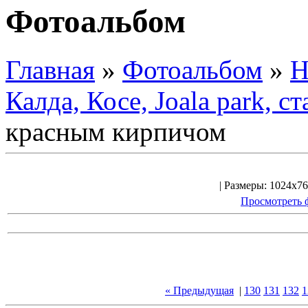
Фотоальбом
Главная
»
Фотоальбом
»
Н
Калда, Косе, Joala park, 
красным кирпичом
| Размеры: 1024x76
Просмотреть 
« Предыдущая
|
130
131
132
1