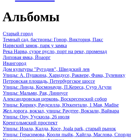
Альбомы
Старый город
Темный сад, бастионы: Гонор, Виктория, Пакс
Нарвский замок, парк у замка
Река Нарва, сухое русло, порт на реке, променад
Липовая ямка, Йоаорг
Ивангород
Дом культуры "Ругодив", Шведский лев
Улицы: А. Пушкина, Харидусе, Раквере, Фама, Тулевику
Петровская плошадь, Петербургское шоссе
Улицы: Линда, Космонауди, П.Кереса, Суур Агули
Улицы: Мальми, Рая, Линнусе
Александровская церковь, Воскресенский собор
Улицы: Кирику, Раудсилла, Юхкентали, 1 Мая, Madise
Жел.дорога, вокзал, улицы: Раудтее, Вокзали, Вайвара
Улицы: Ору, Уускюла, 26 июля
Кренгольмский проспект
Улицы: Иоала, Калда, Косе, Joala park, старый рынок
Улицы: Герасимова, Кооли пыйк, Хайгла, Маслова, Спорди