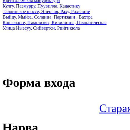
Кренгольмская мануфактура
Кулгу, Паэмурру, Пуувилла, Кадастику
Таллинское шоссе, Энергия, Раху, Рохелине
Выйду, Мыйза, Солдина, Партизани , Вахтра
Кангеласте, Пяхклимяэ, Кивилинна, Гимназическая
Улица Йыэсуу, Сийвертси, Рийгикюла
Форма входа
Стара
Нарва